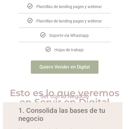
Plantillas de landing pages y webinar
Plantillas de landing pages y webinar
Soporte vía Whastapp
Hojas de trabajo
Quiero Vender en Digital
Esto es lo que veremos
Ser con tu Negocio
en Servir en Digital
1. Consolida las bases de tu
negocio